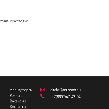
стила, крафтовые
direkt@musson.su
Арендаторам
Реклама
+7(8692)47-43-04
Вакансии
Контакты