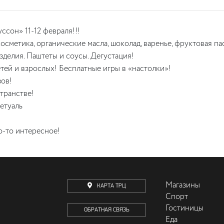
сон» 11-12 февраля!!!
осметика, органические масла, шоколад, варенье, фруктовая па
делия. Паштеты и соусы. Дегустация!
тей и взрослых! Бесплатные игры в «настолки»!
ов!
транстве!
етуаль
о-то интересное!
Магазины
КАРТА ТРЦ
Спорт
Гостиницы
ОБРАТНАЯ СВЯЗЬ
Еда