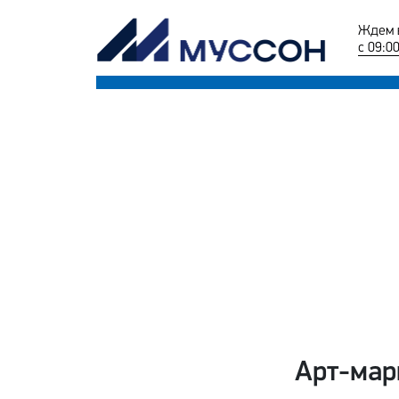
Ждем 
с 09:0
Арт-мар